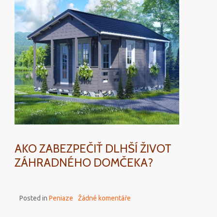
na
istotu
v
podobe
hodnotného
majetku
AKO ZABEZPEČIŤ DLHŠÍ ŽIVOT
ZÁHRADNÉHO DOMČEKA?
Posted in
Peniaze
Žádné komentáře