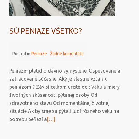
SÚ PENIAZE VŠETKO?
Posted in
Peniaze
Žádné komentáře
Peniaze- platidlo dávno vymyslené. Ospevované a
zatracované súčasne. Aký je vlastne vzťah k
peniazom ? Závisí celkom určite od : Veku a miery
životných skúsenosti pýtanej osoby Od
zdravotného stavu Od momentálnej životnej
situácie Ak by sme sa pýtali ľudí rôzneho veku na
Přečtěte
potrebu peňazí a
[…]
si
více