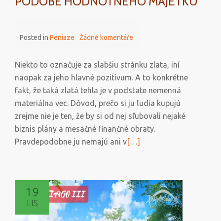
PODOBE HODNOTNÉHO MAJETKU
Posted in
Peniaze
Žádné komentáře
Niekto to označuje za slabšiu stránku zlata, iní
naopak za jeho hlavné pozitívum. A to konkrétne
fakt, že taká zlatá tehla je v podstate nemenná
materiálna vec. Dôvod, prečo si ju ľudia kupujú
zrejme nie je ten, že by si od nej sľubovali nejaké
biznis plány a mesačné finančné obraty.
Přečtěte
Pravdepodobne ju nemajú ani v
[…]
si
více
o
19
Zlato
LIS
ako
stávka