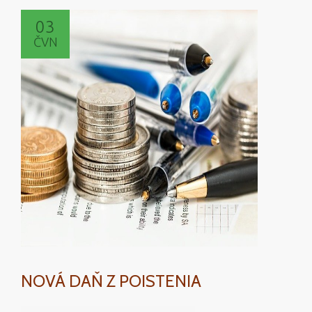
o
03
Sú
ČVN
peniaze
všetko?
NOVÁ DAŇ Z POISTENIA