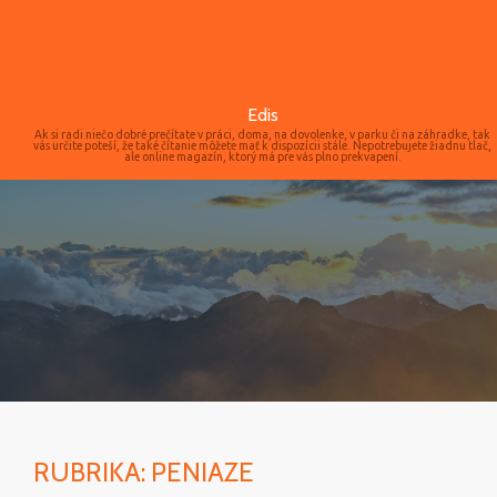
Edis
Ak si radi niečo dobré prečítate v práci, doma, na dovolenke, v parku či na záhradke, tak
vás určite poteší, že také čítanie môžete mať k dispozícii stále. Nepotrebujete žiadnu tlač,
ale online magazín, ktorý má pre vás plno prekvapení.
RUBRIKA:
PENIAZE