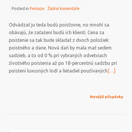
Posted in
Peniaze
Žádné komentáře
Odvádzať ju teda budú poisťovne, no mnohí sa
obávajú, že zaťažení budú ich klienti. Cena za
poistenie sa tak bude skladať z dvoch položiek:
poistného a dane. Nová daň by mala mať sedem
sadzieb, a to od 0 % pri vybraných odvetviach
životného poistenia až po 18-percentnú sadzbu pri
Přečtěte
poistení luxusných lodí a lietadiel používaných
[…]
si
více
o
NAVIGACE
Novější příspěvky
Nová
PRO
daň
PŘÍSPĚVKY
z
poistenia