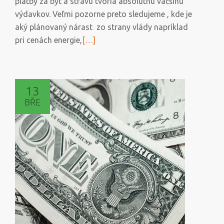
platby za byt a stravu tvoria absolútnu väčšinu
výdavkov. Veľmi pozorne preto sledujeme , kde je
aký plánovaný nárast zo strany vlády napríklad
Přečtěte
pri cenách energie,
[…]
si
více
o
13
Peniaze
BŘE
v
domácom
rozpočte