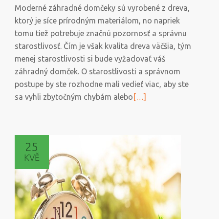
Moderné záhradné domčeky sú vyrobené z dreva,
ktorý je síce prírodným materiálom, no napriek
tomu tiež potrebuje značnú pozornosť a správnu
starostlivosť. Čím je však kvalita dreva väčšia, tým
menej starostlivosti si bude vyžadovať váš
záhradný domček. O starostlivosti a správnom
postupe by ste rozhodne mali vedieť viac, aby ste
Přečtěte
sa vyhli zbytočným chybám alebo
[…]
si
více
o
25
Ako
KVĚ
zabezpečiť
dlhší
život
záhradného
domčeka?