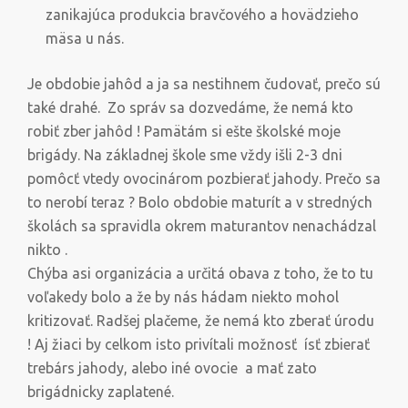
zanikajúca produkcia bravčového a hovädzieho
mäsa u nás.
Je obdobie jahôd a ja sa nestihnem čudovať, prečo sú
také drahé. Zo správ sa dozvedáme, že nemá kto
robiť zber jahôd ! Pamätám si ešte školské moje
brigády. Na základnej škole sme vždy išli 2-3 dni
pomôcť vtedy ovocinárom pozbierať jahody. Prečo sa
to nerobí teraz ? Bolo obdobie maturít a v stredných
školách sa spravidla okrem maturantov nenachádzal
nikto .
Chýba asi organizácia a určitá obava z toho, že to tu
voľakedy bolo a že by nás hádam niekto mohol
kritizovať. Radšej plačeme, že nemá kto zberať úrodu
! Aj žiaci by celkom isto privítali možnosť ísť zbierať
trebárs jahody, alebo iné ovocie a mať zato
brigádnicky zaplatené.