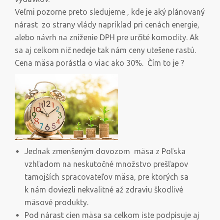
Veľmi pozorne preto sledujeme , kde je aký plánovaný
nárast zo strany vlády napríklad pri cenách energie,
alebo návrh na zníženie DPH pre určité komodity. Ak
sa aj celkom nič nedeje tak nám ceny utešene rastú.
Cena mäsa porástla o viac ako 30%. Čím to je ?
Jednak zmenšeným dovozom mäsa z Poľska
vzhľadom na neskutočné množstvo prešľapov
tamojších spracovateľov mäsa, pre ktorých sa
k nám doviezli nekvalitné až zdraviu škodlivé
mäsové produkty.
Pod nárast cien mäsa sa celkom iste podpisuje aj