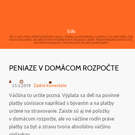
Edis
Ak si radi niečo dobré prečítate v práci, doma, na dovolenke, v parku či na záhradke, tak
vás určite poteší, že také čítanie môžete mať k dispozícii stále. Nepotrebujete žiadnu tlač,
ale online magazín, ktorý má pre vás plno prekvapení.
PENIAZE V DOMÁCOM ROZPOČTE
25.5.2019
Žádné komentáře
Väčšina to určite pozná. Výplata sa delí na povinné
platby súvisiace napríklad s bývaním a na platby
určené na stravovanie. Zaiste sú aj iné položky
v domácom rozpočte, ale vo väčšine rodín práve
platby za byt a stravu tvoria absolútnu väčšinu
výdavkov.