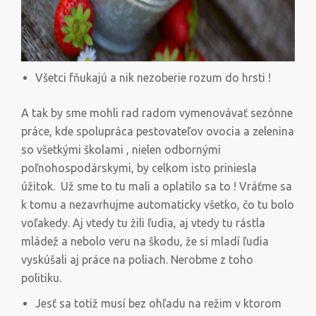
Všetci fňukajú a nik nezoberie rozum do hrsti !
A tak by sme mohli rad radom vymenovávať sezónne
práce, kde spolupráca pestovateľov ovocia a zelenina
so všetkými školami , nielen odbornými
poľnohospodárskymi, by celkom isto priniesla
úžitok. Už sme to tu mali a oplatilo sa to ! Vráťme sa
k tomu a nezavrhujme automaticky všetko, čo tu bolo
voľakedy. Aj vtedy tu žili ľudia, aj vtedy tu rástla
mládež a nebolo veru na škodu, že si mladí ľudia
vyskúšali aj práce na poliach. Nerobme z toho
politiku.
Jesť sa totiž musí bez ohľadu na režim v ktorom