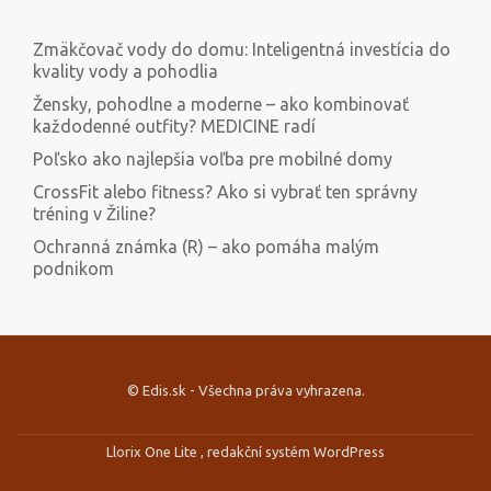
Zmäkčovač vody do domu: Inteligentná investícia do
kvality vody a pohodlia
Žensky, pohodlne a moderne – ako kombinovať
každodenné outfity? MEDICINE radí
Poľsko ako najlepšia voľba pre mobilné domy
CrossFit alebo fitness? Ako si vybrať ten správny
tréning v Žiline?
Ochranná známka (R) – ako pomáha malým
podnikom
© Edis.sk - Všechna práva vyhrazena.
Druhé
ménu
Llorix One Lite
, redakční systém
WordPress