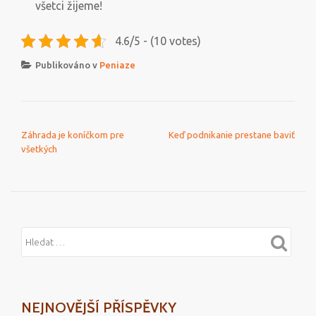
všetci žijeme!
4.6/5 - (10 votes)
Publikováno v
Peniaze
NAVIGACE PRO PŘÍSPĚVEK
Záhrada je koníčkom pre
Keď podnikanie prestane baviť
všetkých
NEJNOVĚJŠÍ PŘÍSPĚVKY