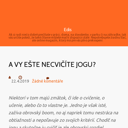
Edis
Ak si radi niečo dobré prečítate v práci, doma, na dovolenke, v parku či na záhradke, tak
vás určite poteší, že také čítanie môžete mať k dispozícii stále. Nepotrebujete žiadnu tlač,
ale online magazín, ktorý má pre vás plno prekvapení.
A VY EŠTE NECVIČÍTE JOGU?
22.4.2019
Žádné komentáře
Niektorí v tom majú zmätok, či ide o cvičenie, o
učenie, alebo čo to vlastne je. Jedno je však isté,
zažíva obrovský boom, no aj napriek tomu nestráca na
obtiažnosti a nepoľavuje zo svojich kritérií. Chodiť na
jogu a skutočne ju cvičiť je ale obrovský rozdiel.