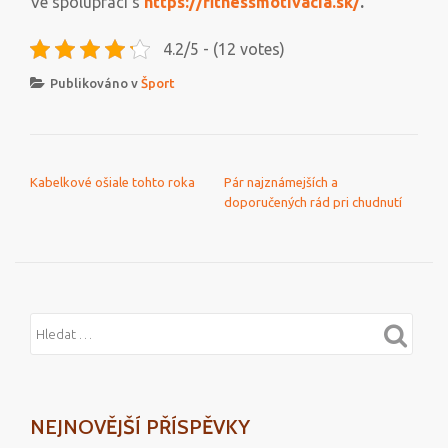
Ve spolupráci s
https://fitnessmotivacia.sk/
.
4.2/5 - (12 votes)
Publikováno v
Šport
NAVIGACE PRO PŘÍSPĚVEK
Kabelkové ošiale tohto roka
Pár najznámejších a
doporučených rád pri chudnutí
NEJNOVĚJŠÍ PŘÍSPĚVKY