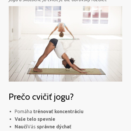
Prečo cvičiť jogu?
Pomáha
trénovať koncentráciu
Vaše telo spevnie
Naučí
Vás
správne dýchať