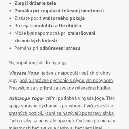
Zlepš
í
držanie tela
Pomáha pri regulácii telesnej hmotnosti
Získate pocit
vnútorného pokoja
Rozvíjate
mobilitu a flexibilitu
Môže byť nápomocná pri
zmierňovaní
chronických bolestí
Pomáha pri
odbúravaní stresu
Najpopulárnejšie druhy jogy
Vinyasa Yoga
– jeden z najpopulárnejších druhov
jogy.
Spája správne dýchanie s plynulým pohybom
.
Precvičuje sa v prítmí za zvukov relaxačnej hudby
.
Ashtanga Yoga
– veľmi podobná vinyasa joge. Tiež
spája správne dýchanie s pohybom. Cvičia sa
série
presných pozícií, ktoré sa nazývajú pozdravy slnka
.
Tieto
cviky sa neustále opakujú. Cvičenie prebieha v
miestnosti bez zvuku a často aj bez verbálnej