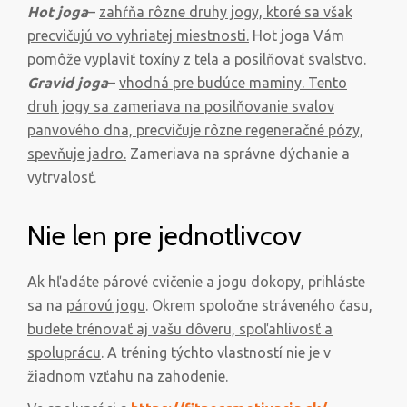
Hot joga
–
zahŕňa rôzne druhy jogy, ktoré sa však
precvičujú vo vyhriatej miestnosti.
Hot joga Vám
pomôže vyplaviť toxíny z tela a posilňovať svalstvo.
Gravid joga
–
vhodná pre budúce maminy. Tento
druh jogy sa zameriava na posilňovanie svalov
panvového dna, precvičuje rôzne regeneračné pózy,
spevňuje jadro.
Zameriava na správne dýchanie a
vytrvalosť.
Nie len pre jednotlivcov
Ak hľadáte párové cvičenie a jogu dokopy, prihláste
sa na
párovú jogu
. Okrem spoločne stráveného času,
budete trénovať aj vašu dôveru, spoľahlivosť a
spoluprácu
. A tréning týchto vlastností nie je v
žiadnom vzťahu na zahodenie.