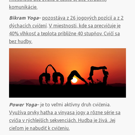
komunikácie.
Bikram Yoga
–
pozostáva z 26 jogových pozícií a z 2
dýchacích cvičení
.
V miestnosti, kde sa precvičuje je
40% vlhkosť a teplota približne 40 stupňov. Cvičí sa
bez hudby.
Power Yoga
– je to veľmi aktívny druh cvičenia.
Využíva prvky hatha a vinyasa jogy a rôzne série sa
cvičia v rýchlejších sekvenciách. Hudba je živá. Jej
cieľom je nabudiť k cvičeniu.