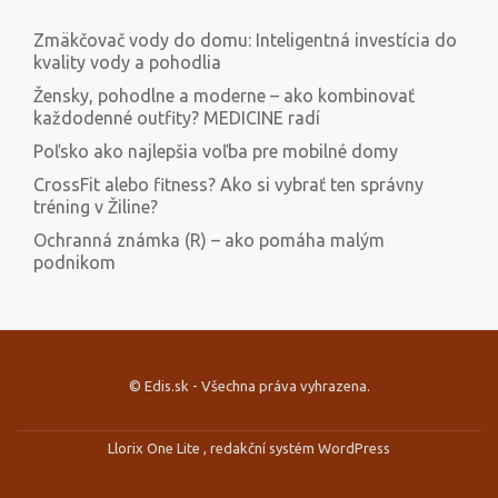
Zmäkčovač vody do domu: Inteligentná investícia do
kvality vody a pohodlia
Žensky, pohodlne a moderne – ako kombinovať
každodenné outfity? MEDICINE radí
Poľsko ako najlepšia voľba pre mobilné domy
CrossFit alebo fitness? Ako si vybrať ten správny
tréning v Žiline?
Ochranná známka (R) – ako pomáha malým
podnikom
© Edis.sk - Všechna práva vyhrazena.
Druhé
ménu
Llorix One Lite
, redakční systém
WordPress