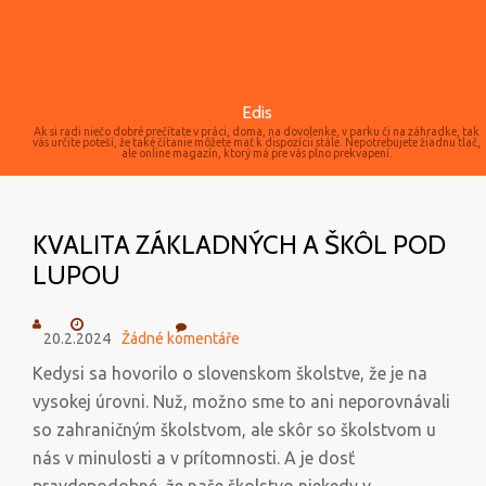
Edis
Ak si radi niečo dobré prečítate v práci, doma, na dovolenke, v parku či na záhradke, tak
vás určite poteší, že také čítanie môžete mať k dispozícii stále. Nepotrebujete žiadnu tlač,
ale online magazín, ktorý má pre vás plno prekvapení.
KVALITA ZÁKLADNÝCH A ŠKÔL POD
LUPOU
20.2.2024
Žádné komentáře
Kedysi sa hovorilo o slovenskom školstve, že je na
vysokej úrovni. Nuž, možno sme to ani neporovnávali
so zahraničným školstvom, ale skôr so školstvom u
nás v minulosti a v prítomnosti. A je dosť