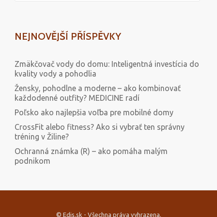
NEJNOVĚJŠÍ PŘÍSPĚVKY
Zmäkčovač vody do domu: Inteligentná investícia do
kvality vody a pohodlia
Žensky, pohodlne a moderne – ako kombinovať
každodenné outfity? MEDICINE radí
Poľsko ako najlepšia voľba pre mobilné domy
CrossFit alebo fitness? Ako si vybrať ten správny
tréning v Žiline?
Ochranná známka (R) – ako pomáha malým
podnikom
© Edis.sk - Všechna práva vyhrazena.