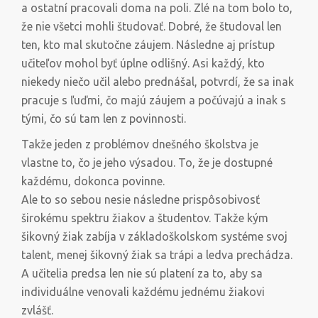
a ostatní pracovali doma na poli. Zlé na tom bolo to,
že nie všetci mohli študovať. Dobré, že študoval len
ten, kto mal skutočne záujem. Následne aj prístup
učiteľov mohol byť úplne odlišný. Asi každý, kto
niekedy niečo učil alebo prednášal, potvrdí, že sa inak
pracuje s ľuďmi, čo majú záujem a počúvajú a inak s
tými, čo sú tam len z povinnosti.
Takže jeden z problémov dnešného školstva je
vlastne to, čo je jeho výsadou. To, že je dostupné
každému, dokonca povinne.
Ale to so sebou nesie následne prispôsobivosť
širokému spektru žiakov a študentov. Takže kým
šikovný žiak zabíja v základoškolskom systéme svoj
talent, menej šikovný žiak sa trápi a ledva prechádza.
A učitelia predsa len nie sú platení za to, aby sa
individuálne venovali každému jednému žiakovi
zvlášť.