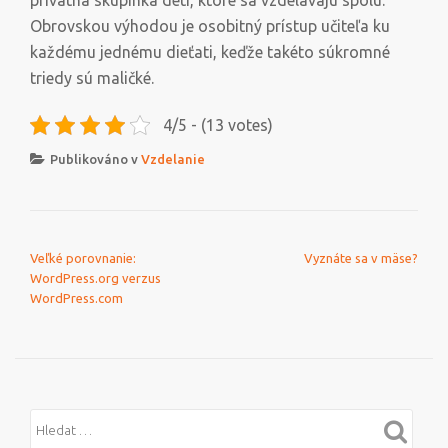
privátna skupinka detí, ktoré sa vzdelávajú spolu.
Obrovskou výhodou je osobitný prístup učiteľa ku
každému jednému dieťati, keďže takéto súkromné
triedy sú maličké.
4/5 - (13 votes)
Publikováno v
Vzdelanie
NAVIGACE PRO PŘÍSPĚVEK
Veľké porovnanie:
Vyznáte sa v mäse?
WordPress.org verzus
WordPress.com