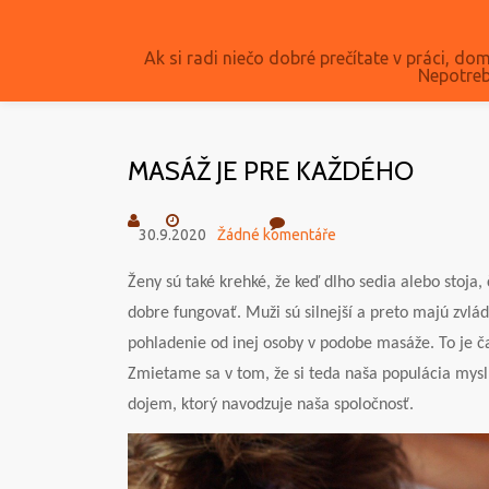
Přeskočit
Ak si radi niečo dobré prečítate v práci, dom
Nepotreb
na
obsah
MASÁŽ JE PRE KAŽDÉHO
30.9.2020
Žádné komentáře
Ženy sú také krehké, že keď dlho sedia alebo stoja, 
dobre fungovať. Muži sú silnejší a preto majú zvlád
pohladenie od inej osoby v podobe masáže. To je ča
Zmietame sa v tom, že si teda naša populácia myslí
dojem, ktorý navodzuje naša spoločnosť.