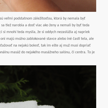
sú veľmi podstatnom záležitosťou, ktorá by nemala byť
a tiež narobia a dosť viac ako ženy a nemali by byť teda
i si mnohí teda myslia, že si oddych nezaslúžia aj napriek
 oni majú možno zablokované stavce alebo iné časti tela, ale
sťažovať na nejakú bolesť, tak im ešte aj muž musí dopriať
onálnu masáž do nejakého masážneho salónu, či centra. To je