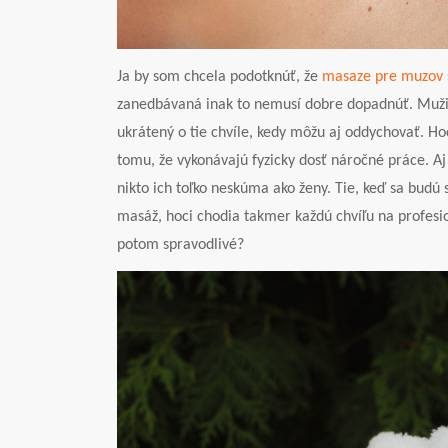
Ja by som chcela podotknúť, že
masaze pre muzov
zanedbávaná inak to nemusí dobre dopadnúť. Muži s
ukrátený o tie chvíle, kedy môžu aj oddychovať. Hoc
tomu, že vykonávajú fyzicky dosť náročné práce. Aj
nikto ich toľko neskúma ako ženy. Tie, keď sa budú 
masáž, hoci chodia takmer každú chvíľu na profesi
potom spravodlivé?