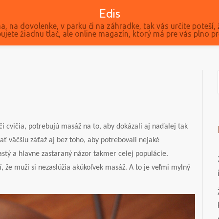
Edis
a, na dovolenke, v parku či na záhradke, tak vás určite poteší, 
ujete žiadnu tlač, ale online magazín, ktorý má pre vás plno pr
či cvičia, potrebujú masáž na to, aby dokázali aj naďalej tak
ať väčšiu záťaž aj bez toho, aby potrebovali nejaké
stý a hlavne zastaraný názor takmer celej populácie.
, že muži si nezaslúžia akúkoľvek masáž. A to je veľmi mylný