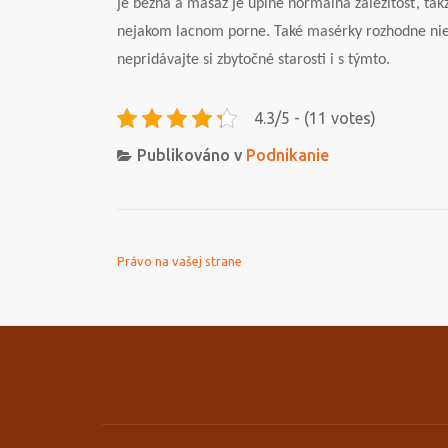
je bežná a masáž je úplne normálna záležitosť, tak
nejakom lacnom porne. Také masérky rozhodne nie sú
nepridávajte si zbytočné starosti i s týmto.
4.3/5 - (11 votes)
Publikováno v
Podnikanie
NAVIGACE PRO PŘÍSPĚVEK
Právo na vašej strane
Druhé