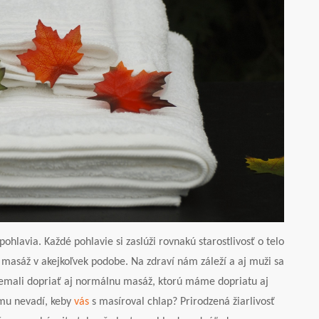
ohlavia. Každé pohlavie si zaslúži rovnakú starostlivosť o telo
 masáž v akejkoľvek podobe. Na zdraví nám záleží a aj muži sa
nemali dopriať aj normálnu masáž, ktorú máme dopriatu aj
emu nevadí, keby
vás
s masíroval chlap? Prirodzená žiarlivosť