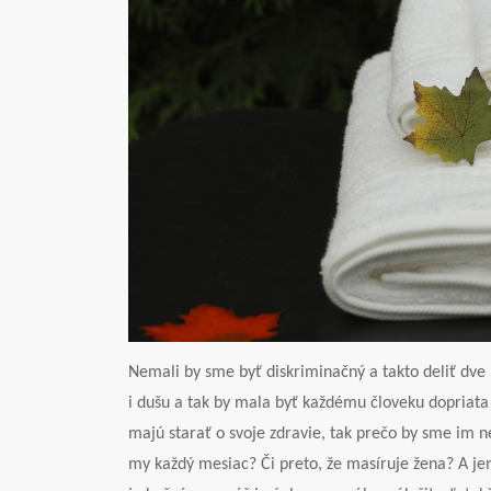
Nemali by sme byť diskriminačný a takto deliť dve p
i dušu a tak by mala byť každému človeku dopriata
majú starať o svoje zdravie, tak prečo by sme im 
my každý mesiac? Či preto, že masíruje žena? A j