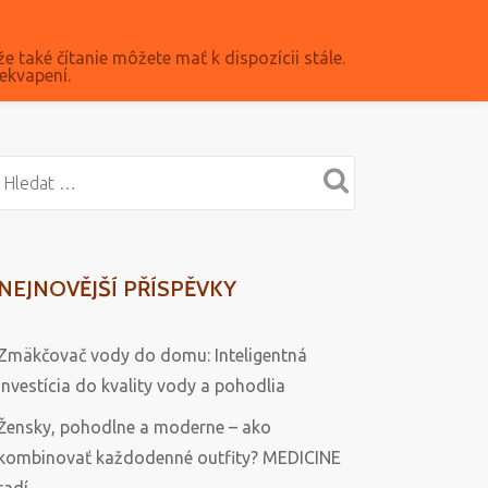
že také čítanie môžete mať k dispozícii stále.
ekvapení.
NEJNOVĚJŠÍ PŘÍSPĚVKY
Zmäkčovač vody do domu: Inteligentná
investícia do kvality vody a pohodlia
Žensky, pohodlne a moderne – ako
kombinovať každodenné outfity? MEDICINE