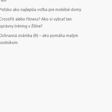
radí
Poľsko ako najlepšia voľba pre mobilné domy
CrossFit alebo fitness? Ako si vybrať ten
správny tréning v Žiline?
Ochranná známka (R) – ako pomáha malým
podnikom