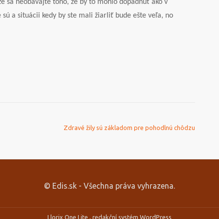
že sa neobávajte toho, že by to mohlo dopadnúť ako v
 a situácii kedy by ste mali žiarliť bude ešte veľa, no
Zdravé žily sú základom pre pohodlnú chôdzu
© Edis.sk - Všechna práva vyhrazena.
Llorix One Lite
, redakční systém
WordPress