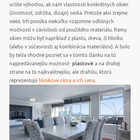
určite výhodou, ak nám vlastnosti konkrétnych okien
(životnosť, údržba, dizajn) sedia. Pretože ako zrejme
viete, trh ponúka niekoľko vzájomne odlišných
možností v závislosti od použitého materiálu. Rámy
okien môžu byť napríklad z plastu, dreva, či hliníku
(alebo v súčasnosti aj kombinácia materiálov). A bolo
by teda vhodné pozrieť sa v tomto článku na tú
najpredávanejšiu možnosť-
plastové
a na druhej
strane na tú najkvalitnejšiu, ale drahšiu, ktorú
reprezentujú
hlinikove okna a ich cena
.