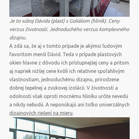
Je to súboj Dávida (plast) s Goliášom (hliník). Ceny
verzus životnosti. Jednoduchého verzus komplexného
dizajnu.
A zdá sa, že aj v tomto prípade je akýmsi ľudovým
favoritom menší Dávid. Teda v prípade plastových
okien hlavne z dôvodu ich prístupnejšej ceny a pritom
aj napriek nižšej cene kvôli ich relatívne spoľahlivým
vlastnostiam, jednoduchému dizajnu, prirodzene
dobrej tepelnej a zvukovej izolácii. V životnosti a
odolnosti však oproti mocnému hliníku určite nevedú
a nikdy nebudú. A neponúkajú ani toľko univerzálnych
dizajnových riešení na mieru
.