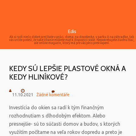
Edis
Ak si radi niečo dobré prečítate v práci, doma, na dovolenke, v parku či na záhradke, tak
vás určite poteší, že také čítanie môžete mať k dispozícii stále. Nepotrebujete žiadnu tlač,
ale online magazín, ktorý má pre vás plno prekvapení.
KEDY SÚ LEPŠIE PLASTOVÉ OKNÁ A
KEDY HLINÍKOVÉ?
11.10.2021
Žádné komentáře
Investícia do okien sa radí k tým finančným
rozhodnutiam s dlhodobým efektom. Alebo
presnejšie- sú to súčasti domov a budov, s ktorých
využitím počítame na veľa rokov dopredu a preto je