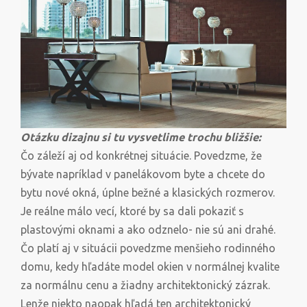
Otázku dizajnu si tu vysvetlime trochu bližšie:
Čo záleží aj od konkrétnej situácie. Povedzme, že
bývate napríklad v panelákovom byte a chcete do
bytu nové okná, úplne bežné a klasických rozmerov.
Je reálne málo vecí, ktoré by sa dali pokaziť s
plastovými oknami a ako odznelo- nie sú ani drahé.
Čo platí aj v situácii povedzme menšieho rodinného
domu, kedy hľadáte model okien v normálnej kvalite
za normálnu cenu a žiadny architektonický zázrak.
Lenže niekto naopak hľadá ten architektonický