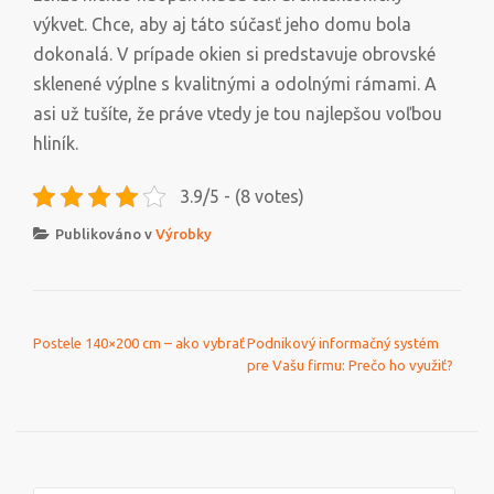
výkvet. Chce, aby aj táto súčasť jeho domu bola
dokonalá. V prípade okien si predstavuje obrovské
sklenené výplne s kvalitnými a odolnými rámami. A
asi už tušíte, že práve vtedy je tou najlepšou voľbou
hliník.
3.9/5 - (8 votes)
Publikováno v
Výrobky
NAVIGACE PRO PŘÍSPĚVEK
Postele 140×200 cm – ako vybrať
Podnikový informačný systém
pre Vašu firmu: Prečo ho využiť?