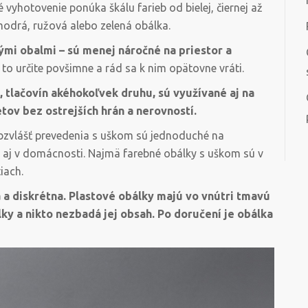
 vyhotovenie ponúka škálu farieb od bielej, čiernej až
 modrá, ružová alebo zelená obálka.
mi obalmi – sú menej náročné na priestor a
 to určite povšimne a rád sa k nim opätovne vráti.
 tlačovín akéhokoľvek druhu, sú využívané aj na
tov bez ostrejších hrán a nerovností.
obzvlášť prevedenia s uškom sú jednoduché na
je aj v domácnosti. Najmä farebné obálky s uškom sú v
iach.
 a diskrétna. Plastové obálky majú vo vnútri tmavú
ky a nikto nezbadá jej obsah. Po doručení je obálka