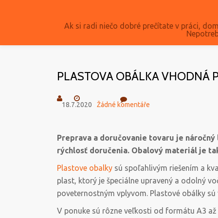
Přeskočit
Ak si radi niečo dobré prečítate v práci, dom
Nepotreb
na
obsah
PLASTOVA OBÁLKA VHODNÁ 
18.7.2020
Žádné komentáře
Preprava a doručovanie tovaru je náročný l
rýchlosť doručenia. Obalový materiál je tak
Plastove obalky
sú spoľahlivým riešením a kv
plast, ktorý je špeciálne upravený a odolný v
poveternostným vplyvom. Plastové obálky sú
V ponuke sú rôzne veľkosti od formátu A3 až p