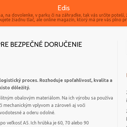
Edis
a, na dovolenke, v parku či na záhradke, tak vás určite poteší, 
ujete žiadnu tlač, ale online magazín, ktorý má pre vás plno pr
PRE BEZPEČNÉ DORUČENIE
ogistický proces. Rozhoduje spoľahlivosť, kvalita a
isto dôležitý.
alitným obalovým materiálom. Na ich výrobu sa používa
oči mechanickým vplyvom a zároveň aj voči
 vodotesné a oderu odolné.
o veľkosť A5. Ich hrúbka je 60, 70 alebo 90