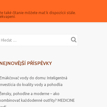
že také čítanie môžete mať k dispozícii stále.
ekvapení.
NEJNOVĚJŠÍ PŘÍSPĚVKY
Zmäkčovač vody do domu: Inteligentná
investícia do kvality vody a pohodlia
Žensky, pohodlne a moderne – ako
kombinovať každodenné outfity? MEDICINE