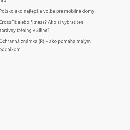
radí
Poľsko ako najlepšia voľba pre mobilné domy
CrossFit alebo fitness? Ako si vybrať ten
správny tréning v Žiline?
Ochranná známka (R) – ako pomáha malým
podnikom