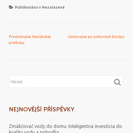
Publikováno v Nezařazené
NAVIGACE PRO PŘÍSPĚVEK
Preskúmanie Mariánskej
Cestovanie po pohoriach Európy
priekopy
NEJNOVĚJŠÍ PŘÍSPĚVKY
Zmäkčovač vody do domu: Inteligentná investícia do
kvality vody a pohodlia