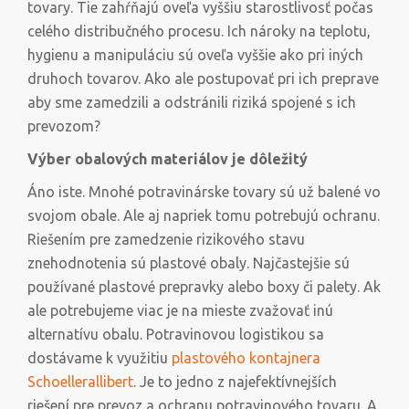
tovary. Tie zahŕňajú oveľa vyššiu starostlivosť počas
celého distribučného procesu. Ich nároky na teplotu,
hygienu a manipuláciu sú oveľa vyššie ako pri iných
druhoch tovarov. Ako ale postupovať pri ich preprave
aby sme zamedzili a odstránili riziká spojené s ich
prevozom?
Výber obalových materiálov je dôležitý
Áno iste. Mnohé potravinárske tovary sú už balené vo
svojom obale. Ale aj napriek tomu potrebujú ochranu.
Riešením pre zamedzenie rizikového stavu
znehodnotenia sú plastové obaly. Najčastejšie sú
používané plastové prepravky alebo boxy či palety. Ak
ale potrebujeme viac je na mieste zvažovať inú
alternatívu obalu. Potravinovou logistikou sa
dostávame k využitiu
plastového kontajnera
Schoellerallibert
. Je to jedno z najefektívnejších
riešení pre prevoz a ochranu potravinového tovaru. A