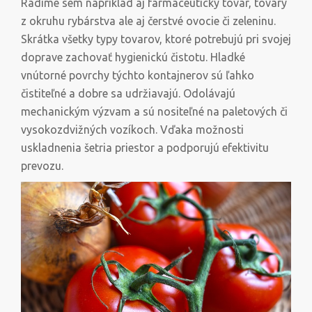
Radíme sem napríklad aj farmaceutický tovar, tovary
z okruhu rybárstva ale aj čerstvé ovocie či zeleninu.
Skrátka všetky typy tovarov, ktoré potrebujú pri svojej
doprave zachovať hygienickú čistotu. Hladké
vnútorné povrchy týchto kontajnerov sú ľahko
čistiteľné a dobre sa udržiavajú. Odolávajú
mechanickým výzvam a sú nositeľné na paletových či
vysokozdvižných vozíkoch. Vďaka možnosti
uskladnenia šetria priestor a podporujú efektivitu
prevozu.