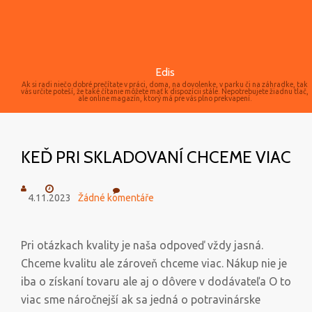
Edis
Ak si radi niečo dobré prečítate v práci, doma, na dovolenke, v parku či na záhradke, tak
vás určite poteší, že také čítanie môžete mať k dispozícii stále. Nepotrebujete žiadnu tlač,
ale online magazín, ktorý má pre vás plno prekvapení.
KEĎ PRI SKLADOVANÍ CHCEME VIAC
4.11.2023
Žádné komentáře
Pri otázkach kvality je naša odpoveď vždy jasná.
Chceme kvalitu ale zároveň chceme viac. Nákup nie je
iba o získaní tovaru ale aj o dôvere v dodávateľa
O to
viac sme náročnejší ak sa jedná o potravinárske